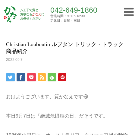
042-649-1860
八王子で質と
買取なら
かなえ
に
営業時間：9:30〜18:30
Top
お任せください
買取実績
Christian Louboutin …
定休日：日曜・祝日
042-649-1860
営業時間：9:30〜18:30
定休日：日曜・祝日
Christian Louboutin ルブタン トリック・トラック
商品紹介
トップ
2022.09.7
初めての方へ
質屋について
おはようございます、質かなえです😃
買取について
本日9月7日は「絶滅危惧種の日」だそうです。
ご挨拶