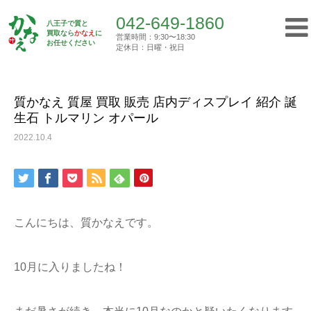
042-649-1860
八王子で質と
買取なら
かなえ
に
営業時間：9:30〜18:30
Top
お任せください
買取実績
質かなえ 質屋 買取 販売 店内ディスプ…
定休日：日曜・祝日
042-649-1860
営業時間：9:30〜18:30
定休日：日曜・祝日
質かなえ 質屋 買取 販売 店内ディスプレイ 紹介 誕
生石 トルマリン オパール
トップ
2022.10.4
初めての方へ
質屋について
こんにちは、質かなえです。
買取について
10月に入りましたね！
ご挨拶