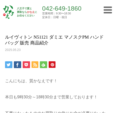
042-649-1860
八王子で質と
買取なら
かなえ
に
営業時間：9:30〜18:30
Top
お任せください
買取実績
ルイヴィトン N51121 ダミエ マノ…
定休日：日曜・祝日
042-649-1860
営業時間：9:30〜18:30
定休日：日曜・祝日
ルイヴィトン N51121 ダミエ マノスクPM ハンド
バッグ 販売 商品紹介
トップ
2025.05.23
初めての方へ
質屋について
こんにちは、質かなえです！
買取について
本日も9時30分～18時30分まで営業しております！
ご挨拶