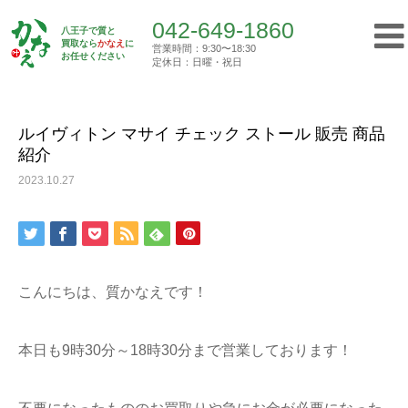
042-649-1860
八王子で質と
買取なら
かなえ
に
営業時間：9:30〜18:30
Top
お任せください
買取実績
ルイヴィトン マサイ チェック ストール…
定休日：日曜・祝日
042-649-1860
営業時間：9:30〜18:30
定休日：日曜・祝日
ルイヴィトン マサイ チェック ストール 販売 商品
紹介
トップ
2023.10.27
初めての方へ
質屋について
こんにちは、質かなえです！
買取について
本日も9時30分～18時30分まで営業しております！
ご挨拶