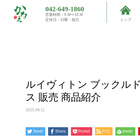
042-649-1860
営業時間：9:30〜18:30
Top
定休日：日曜・祝日
トップ
買取実
績
ルイヴィトン ブックルドレイユマイブルーミング ピ
ルイヴィトン ブックル
ス 販売 商品紹介
2025.09.11
Tweet
Share
Pocket
RSS
feedly