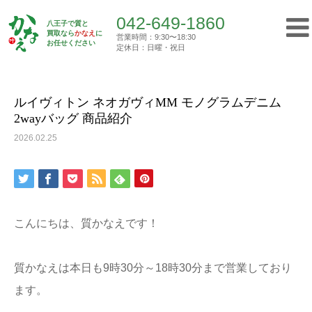
042-649-1860
八王子で質と
買取なら
かなえ
に
営業時間：9:30〜18:30
Top
お任せください
買取実績
ルイヴィトン ネオガヴィMM モノグラム…
定休日：日曜・祝日
042-649-1860
営業時間：9:30〜18:30
定休日：日曜・祝日
ルイヴィトン ネオガヴィMM モノグラムデニム
2wayバッグ 商品紹介
トップ
2026.02.25
初めての方へ
質屋について
こんにちは、質かなえです！
買取について
質かなえは本日も9時30分～18時30分まで営業しており
ご挨拶
ます。