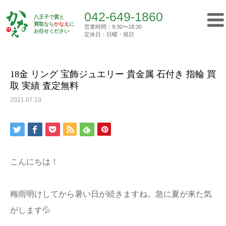
042-649-1860
八王子で質と
買取なら
かなえ
に
営業時間：9:30〜18:30
Top
お任せください
買取実績
18金 リング 宝飾ジュエリー 貴金属 …
定休日：日曜・祝日
042-649-1860
営業時間：9:30〜18:30
定休日：日曜・祝日
18金 リング 宝飾ジュエリー 貴金属 石付き 指輪 買
取 実績 査定無料
トップ
2021.07.19
初めての方へ
質屋について
こんにちは！
買取について
梅雨明けしてから暑い日が続きますね。急に夏が来た気
ご挨拶
がします💦