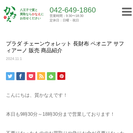
042-649-1860
八王子で質と
買取なら
かなえ
に
営業時間：9:30〜18:30
Top
お任せください
買取実績
プラダ チェーンウォレット 長財布 ペ…
定休日：日曜・祝日
042-649-1860
営業時間：9:30〜18:30
定休日：日曜・祝日
プラダ チェーンウォレット 長財布 ペオニア サフ
ィアーノ 販売 商品紹介
トップ
2024.11.1
初めての方へ
質屋について
こんにちは、質かなえです！
買取について
本日も9時30分～18時30分まで営業しております！
ご挨拶