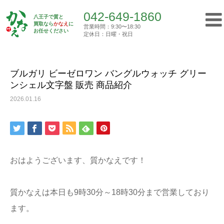
042-649-1860
八王子で質と
買取なら
かなえ
に
営業時間：9:30〜18:30
Top
お任せください
買取実績
ブルガリ ビーゼロワン バングルウォッチ…
定休日：日曜・祝日
042-649-1860
営業時間：9:30〜18:30
定休日：日曜・祝日
ブルガリ ビーゼロワン バングルウォッチ グリー
ンシェル文字盤 販売 商品紹介
トップ
2026.01.16
初めての方へ
質屋について
おはようございます、質かなえです！
買取について
質かなえは本日も9時30分～18時30分まで営業しており
ご挨拶
ます。