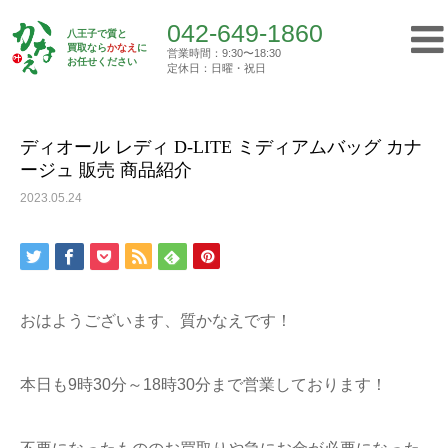
042-649-1860
八王子で質と
買取なら
かなえ
に
営業時間：9:30〜18:30
Top
お任せください
買取実績
ディオール レディ D-LITE ミディ…
定休日：日曜・祝日
042-649-1860
営業時間：9:30〜18:30
定休日：日曜・祝日
ディオール レディ D-LITE ミディアムバッグ カナ
ージュ 販売 商品紹介
トップ
2023.05.24
初めての方へ
質屋について
おはようございます、質かなえです！
買取について
本日も9時30分～18時30分まで営業しております！
ご挨拶