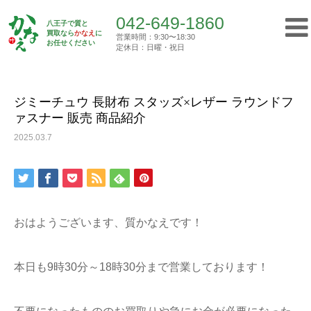
042-649-1860
八王子で質と
買取なら
かなえ
に
営業時間：9:30〜18:30
Top
お任せください
買取実績
ジミーチュウ 長財布 スタッズ×レザー …
定休日：日曜・祝日
042-649-1860
営業時間：9:30〜18:30
定休日：日曜・祝日
ジミーチュウ 長財布 スタッズ×レザー ラウンドフ
ァスナー 販売 商品紹介
トップ
2025.03.7
初めての方へ
質屋について
おはようございます、質かなえです！
買取について
本日も9時30分～18時30分まで営業しております！
ご挨拶