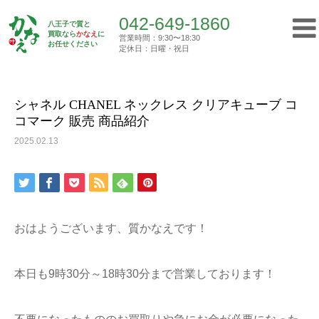
042-649-1860
八王子で質と
買取なら
かなえ
に
営業時間：9:30〜18:30
Top
お任せください
買取実績
シャネル CHANEL ネックレス クリ…
定休日：日曜・祝日
042-649-1860
営業時間：9:30〜18:30
定休日：日曜・祝日
シャネル CHANEL ネックレス クリアキューブ コ
コマーク 販売 商品紹介
トップ
2025.02.13
初めての方へ
質屋について
おはようございます、質かなえです！
買取について
本日も9時30分～18時30分まで営業しております！
ご挨拶