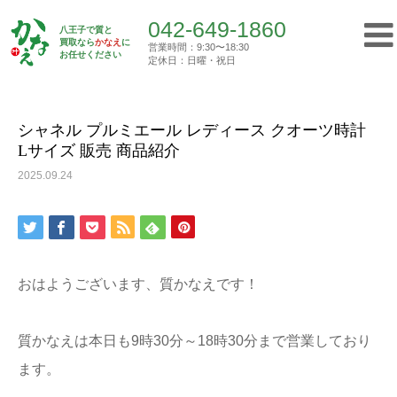
042-649-1860
八王子で質と
買取なら
かなえ
に
営業時間：9:30〜18:30
Top
お任せください
買取実績
シャネル プルミエール レディース クオ…
定休日：日曜・祝日
042-649-1860
営業時間：9:30〜18:30
定休日：日曜・祝日
シャネル プルミエール レディース クオーツ時計
Lサイズ 販売 商品紹介
トップ
2025.09.24
初めての方へ
質屋について
おはようございます、質かなえです！
買取について
質かなえは本日も9時30分～18時30分まで営業しており
ご挨拶
ます。