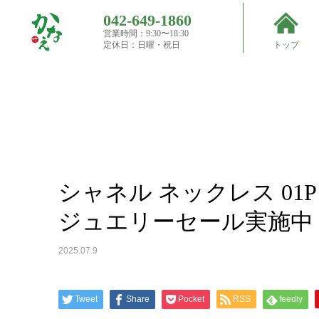
042-649-1860
営業時間：9:30〜18:30
Top
定休日：日曜・祝日
トップ
買取実
績
シャネル ネックレス 01P クリアキューブ アクセ
シャネル ネックレス 01
ジュエリーセール実施中
2025.07.9
Tweet
Share
Pocket
RSS
feedly