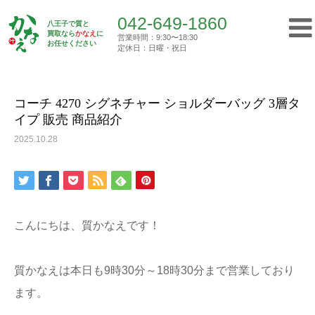
042-649-1860
八王子で質と
買取なら
かなえ
に
営業時間：9:30〜18:30
Top
お任せください
買取実績
コーチ 4270 シグネチャー ショルダ…
定休日：日曜・祝日
042-649-1860
営業時間：9:30〜18:30
定休日：日曜・祝日
コーチ 4270 シグネチャー ショルダーバッグ 3層タ
イプ 販売 商品紹介
トップ
2025.10.28
初めての方へ
質屋について
こんにちは、質かなえです！
買取について
質かなえは本日も9時30分～18時30分まで営業しており
ご挨拶
ます。