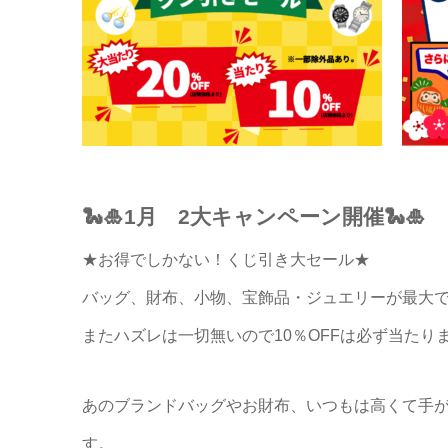
🐍🎍1月 2大キャンペーン開催🐍🎍
★お得でしかない！くじ引き大セール★
バッグ、財布、小物、宝飾品・ジュエリーが最大で2
またハズレは一切無いので10％OFFは必ず当たり
あのブランドバッグやお財布、いつもは高くて手
す。