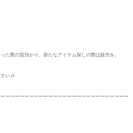
！
なった際の質預かり、新たなアイテム探しの際は販売を。
さい🎶
ーーーーーーーーーーーーーーーーーーーーーーーーーーーー