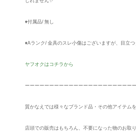
しれません✨
♦付属品/ 無し
♦Aランク/ 金具のスレ小傷はございますが、目立
ヤフオクはコチラから
ーーーーーーーーーーーーーーーーーーーーーー
質かなえでは様々なブランド品・その他アイテム
店頭での販売はもちろん、不要になった物のお取