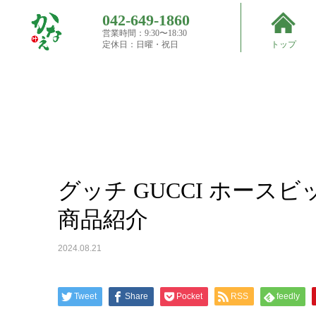
042-649-1860
営業時間：9:30〜18:30
Top
定休日：日曜・祝日
トップ
買取実
績
グッチ GUCCI ホースビット Horsebit ショルダー
グッチ GUCCI ホースビッ
商品紹介
2024.08.21
Tweet
Share
Pocket
RSS
feedly