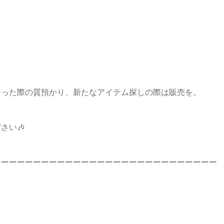
！
なった際の質預かり、新たなアイテム探しの際は販売を。
さい🎶
ーーーーーーーーーーーーーーーーーーーーーーーーーーーー