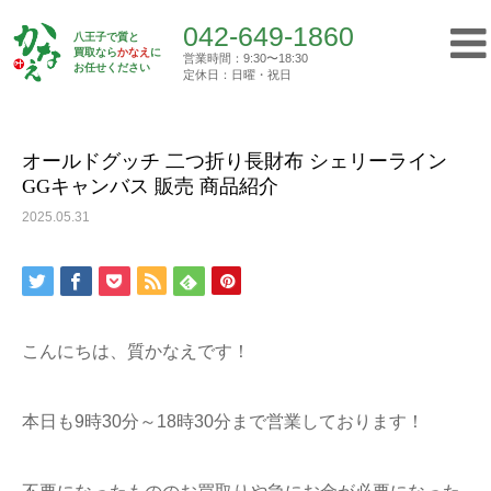
042-649-1860
八王子で質と
買取なら
かなえ
に
営業時間：9:30〜18:30
Top
お任せください
買取実績
オールドグッチ 二つ折り長財布 シェリー…
定休日：日曜・祝日
042-649-1860
営業時間：9:30〜18:30
定休日：日曜・祝日
オールドグッチ 二つ折り長財布 シェリーライン
GGキャンバス 販売 商品紹介
トップ
2025.05.31
初めての方へ
質屋について
こんにちは、質かなえです！
買取について
本日も9時30分～18時30分まで営業しております！
ご挨拶