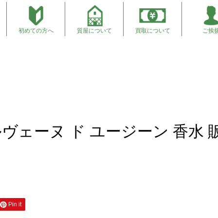
初めての方へ
質屋について
買取について
ご挨
香水 販売 商品紹介
ルヴェーヌ ド ユージーン 香水 
Pin it