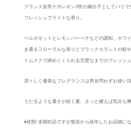
フランス皇帝ナポレオン3世の嫡出子としてパリで
フレッシュでライトな香り。
ベルガモットとレモンバーベナなどの調和、ホワ
き通るフローラルな香りとブラックカラントの軽
トムスクで締めくくられる完璧なまでのフレッシ
清々しく優美なフレグランスは男女問わずお使い
うだるような暑さが続く夏、さっと纏えば気分も
♦状態/ 未開封品ですが製造から経年したお品物に